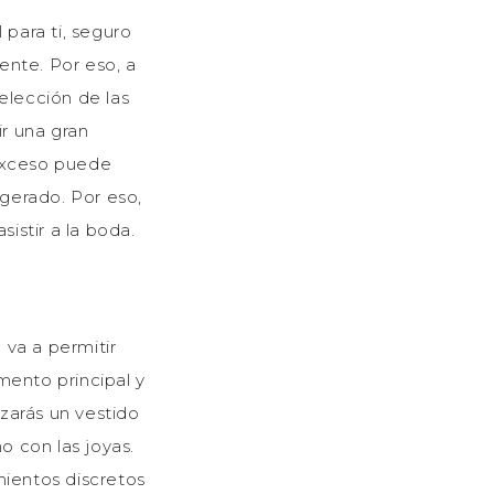
 para ti, seguro
ente. Por eso, a
elección de las
ir una gran
 exceso puede
agerado. Por eso,
istir a la boda.
 va a permitir
mento principal y
lizarás un vestido
o con las joyas.
mientos discretos