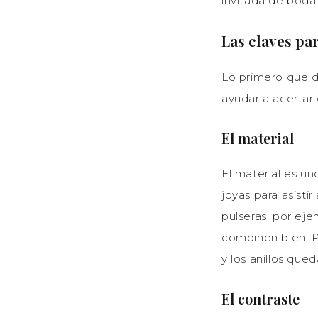
invitada de boda
Las claves par
Lo primero que 
ayudar a acertar 
El material
El material es un
joyas para asisti
pulseras, por eje
combinen bien. Po
y los anillos que
El contraste