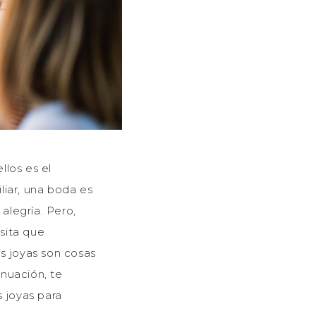
los es el
iar, una boda es
alegría. Pero,
sita que
as joyas son cosas
nuación, te
 joyas para