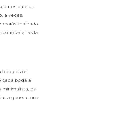
uscamos que las
, a veces,
 tomarás teniendo
 considerar es la
a boda es un
ue cada boda a
s minimalista, es
dar a generar una