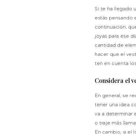
Si te ha llegado 
estás pensando e
continuación, qu
joyas para ese dí
cantidad de elem
hacer que el vest
ten en cuenta los
Considera el v
En general, se re
tener una idea c
va a determinar el
o traje más llama
En cambio, si el