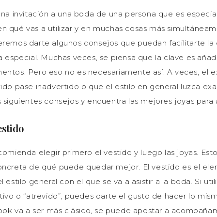
una invitación a una boda de una persona que es especial
n qué vas a utilizar y en muchas cosas más simultáneam
eremos darte algunos consejos que puedan facilitarte la 
a especial. Muchas veces, se piensa que la clave es añad
entos. Pero eso no es necesariamente así. A veces, el
ido pase inadvertido o que el estilo en general luzca ex
 siguientes consejos y encuentra las mejores joyas para as
estido
comienda elegir primero el vestido y luego las joyas. Esto
oncreta de qué puede quedar mejor. El vestido es el ele
 estilo general con el que se va a asistir a la boda. Si uti
tivo o “atrevido”, puedes darte el gusto de hacer lo mism
 look va a ser más clásico, se puede apostar a acompaña