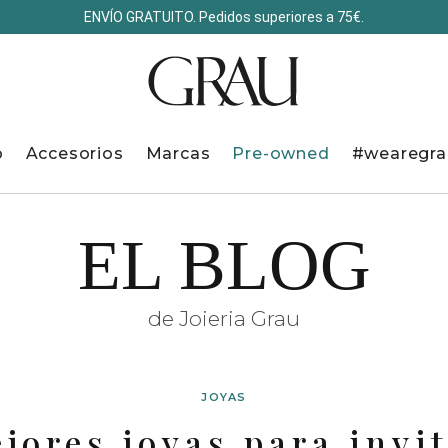
ENVÍO GRATUITO. Pedidos superiores a 75€.
o
Accesorios
Marcas
Pre-owned
#wearegra
EL BLOG
de Joieria Grau
JOYAS
jores joyas para invi