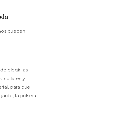
oda
 nos pueden
de elegir las
, collares y
rial, para que
gante, la pulsera