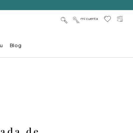
mi cuenta
u
Blog
tada de