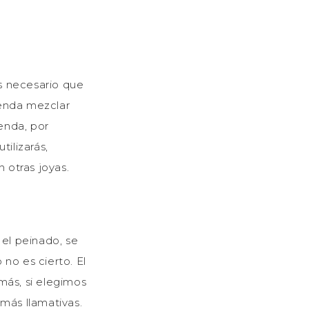
s necesario que
ienda mezclar
enda, por
tilizarás,
otras joyas.
 el peinado, se
no es cierto. El
más, si elegimos
más llamativas.