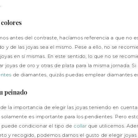
.
 colores
s antes del contraste, hacíamos referencia a que no e
ido y de las joyas sea el mismo. Pese a ello, no se recom
 joyas en sí mismas. En este sentido, lo que no se recomi
ar joyas de oro y otras de plata para la misma jornada. Si u
entes
de diamantes, quizás puedas emplear diamantes en 
u peinado
de la importancia de elegir las joyas teniendo en cuenta
 solamente es importante para los pendientes. Pero esto 
 puede condicionar el tipo de
collar
que utilicemos. Ade
eto y recogido, podemos darnos el gusto de elegir joyas 