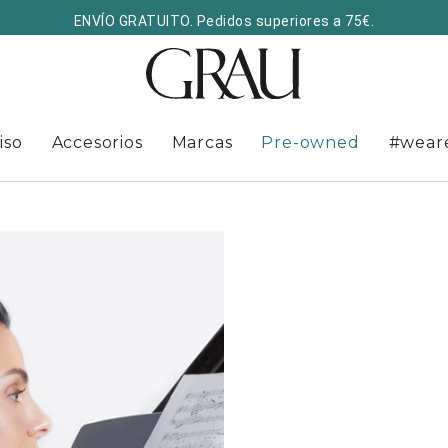
ENVÍO GRATUITO. Pedidos superiores a 75€.
iso
Accesorios
Marcas
Pre-owned
#wear