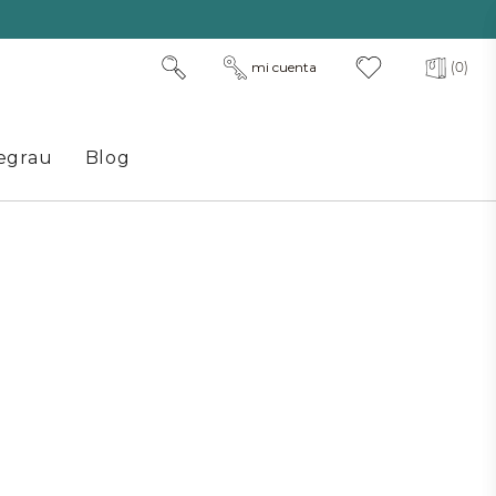
mi cuenta
(0)
egrau
Blog