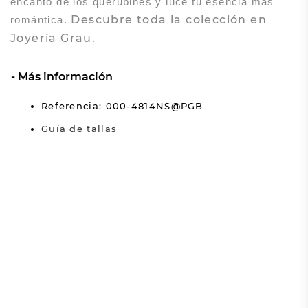
encanto de los querubines y luce tu esencia más
Descubre toda la colección en
romántica.
Joyería Grau.
Más información
Referencia: 000-4814NS@PGB
Guía de tallas