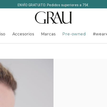
ENVÍO GRATUITO. Pedidos superiores a 75€.
iso
Accesorios
Marcas
Pre-owned
#wear