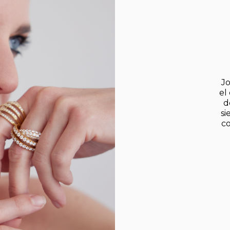
Jo
el
d
si
co