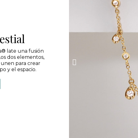
estial
a® late una fusión
 Los dos elementos,
 unen para crear
o y el espacio.