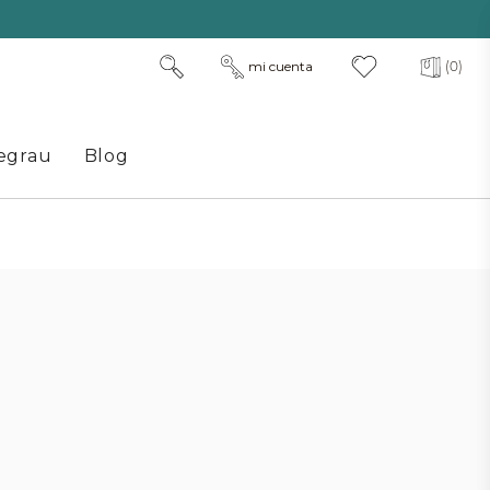
mi cuenta
(0)
egrau
Blog