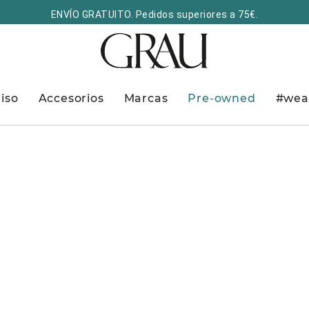
ENVÍO GRATUITO. Pedidos superiores a 75€.
iso
Accesorios
Marcas
Pre-owned
#wea