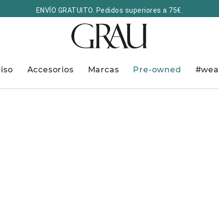
ENVÍO GRATUITO. Pedidos superiores a 75€.
iso
Accesorios
Marcas
Pre-owned
#wea