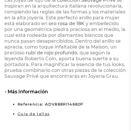
Las joyas de lujo de la
colección Sauvage Privé
se
inspiran en la arquitectura italiana revolucionaria,
rompiendo las reglas de las formas y los materiales
en la alta joyería. Este perfecto anillo para mujer
está elaborado en
oro rosa de 18K
y embellecido
por una geométrica piedra preciosa en el medio, la
cual está rodeada por diamantes blancos que
nunca pasan desapercibidos. Dentro del anillo se
aprecia, como toque infaltable de la Maison, un
precioso
rubí de rojo profundo
, que según la
leyenda Roberto Coin, aporta buena suerte a su
portadora. Para magnificar la esencia de tus looks,
prueba combinarlo con otras piezas de la colección
Sauvage Privé que encontrarás en Joyería Grau.
Más información
Referencia: ADV888RI14682P
Guía de tallas