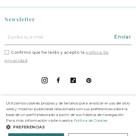
Newsletter
Enviar
Confirmo que he leído y acepto la
política de
privacidad
Facebook
Vimeo
Pinterest
Instagram
+
Información
Utilizamos cookies propias y de terceros para analizar el uso del sitio
web y mostrar publicidad relacionada con sus preferencias sobre la
base de un perfil elaborado a partir de sus hábitos de navegación.
+
Soporte
Para más información visite nuestra
Política de Cookies
PREFERENCIAS