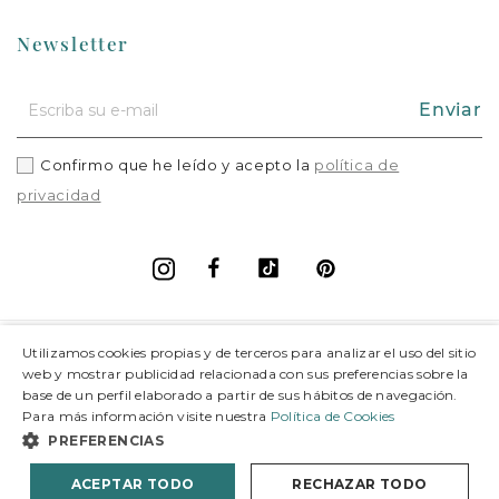
Newsletter
Enviar
Confirmo que he leído y acepto la
política de
privacidad
Facebook
Vimeo
Pinterest
Instagram
+
Información
Utilizamos cookies propias y de terceros para analizar el uso del sitio
web y mostrar publicidad relacionada con sus preferencias sobre la
base de un perfil elaborado a partir de sus hábitos de navegación.
+
Soporte
Para más información visite nuestra
Política de Cookies
PREFERENCIAS
© 2026 Joieria Grau.
España. Todos los derechos reservados.
ACEPTAR TODO
RECHAZAR TODO