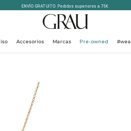
ENVÍO GRATUITO. Pedidos superiores a 75€.
iso
Accesorios
Marcas
Pre-owned
#wea