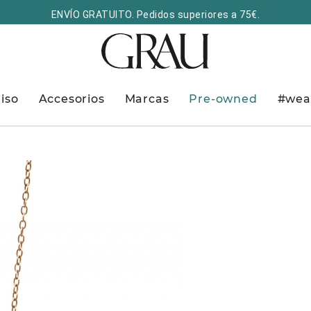
ENVÍO GRATUITO. Pedidos superiores a 75€.
iso
Accesorios
Marcas
Pre-owned
#wea