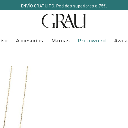
ENVÍO GRATUITO. Pedidos superiores a 75€.
iso
Accesorios
Marcas
Pre-owned
#wea