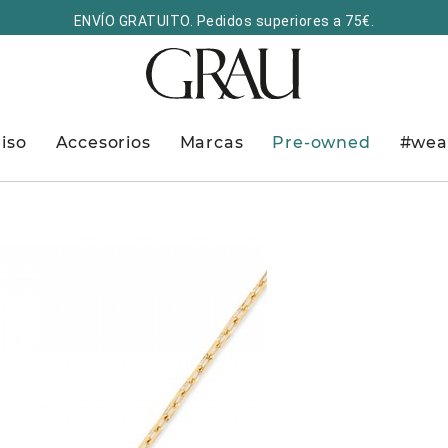
ENVÍO GRATUITO. Pedidos superiores a 75€.
iso
Accesorios
Marcas
Pre-owned
#wea