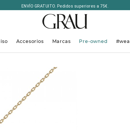
ENVÍO GRATUITO. Pedidos superiores a 75€.
iso
Accesorios
Marcas
Pre-owned
#wea