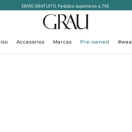
ENVÍO GRATUITO. Pedidos superiores a 75€.
iso
Accesorios
Marcas
Pre-owned
#wea