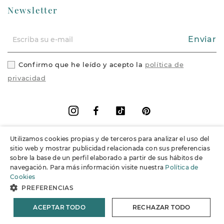
Newsletter
Enviar
Confirmo que he leído y acepto la
política de
privacidad
Facebook
Vimeo
Pinterest
Instagram
Utilizamos cookies propias y de terceros para analizar el uso del
+
Información
sitio web y mostrar publicidad relacionada con sus preferencias
sobre la base de un perfil elaborado a partir de sus hábitos de
navegación. Para más información visite nuestra
Política de
+
Soporte
Cookies
PREFERENCIAS
© 2026 Joieria Grau.
España. Todos los derechos reservados.
ACEPTAR TODO
RECHAZAR TODO