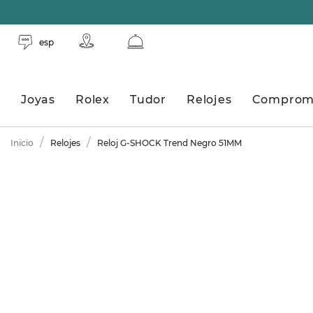
esp
Joyas
Rolex
Tudor
Relojes
Comprom
Inicio
Relojes
Reloj G-SHOCK Trend Negro 51MM