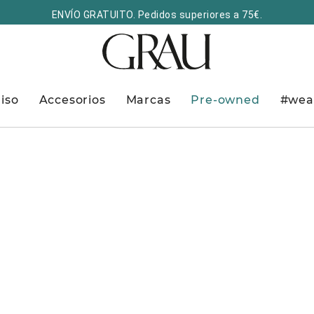
ENVÍO GRATUITO. Pedidos superiores a 75€.
iso
Accesorios
Marcas
Pre-owned
#wea