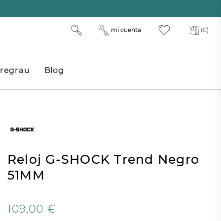
mi cuenta
(0)
regrau
Blog
Reloj G-SHOCK Trend Negro
51MM
109,00 €