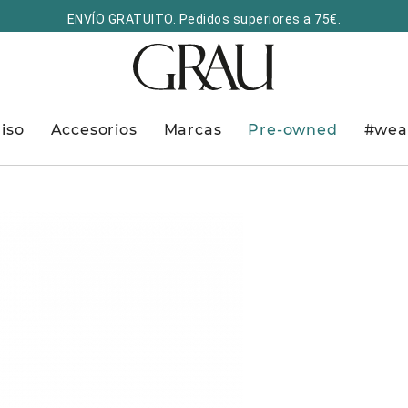
ENVÍO GRATUITO. Pedidos superiores a 75€.
iso
Accesorios
Marcas
Pre-owned
#wea