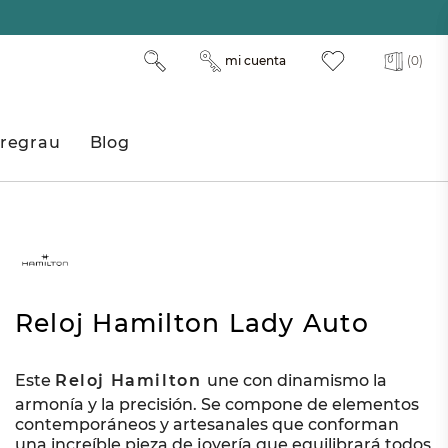
mi cuenta
(0)
regrau
Blog
Reloj Hamilton Lady Auto
Este
Reloj Hamilton
une con dinamismo la
armonía y la precisión. Se compone de elementos
contemporáneos y artesanales que conforman
una increíble pieza de joyería que equilibrará todos