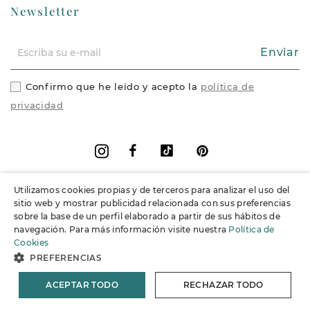
Newsletter
Enviar
Confirmo que he leído y acepto la
política de
privacidad
Facebook
Vimeo
Pinterest
Instagram
Utilizamos cookies propias y de terceros para analizar el uso del
+
Información
sitio web y mostrar publicidad relacionada con sus preferencias
sobre la base de un perfil elaborado a partir de sus hábitos de
navegación. Para más información visite nuestra
Política de
+
Soporte
Cookies
PREFERENCIAS
© 2026 Joieria Grau.
España. Todos los derechos reservados.
ACEPTAR TODO
RECHAZAR TODO