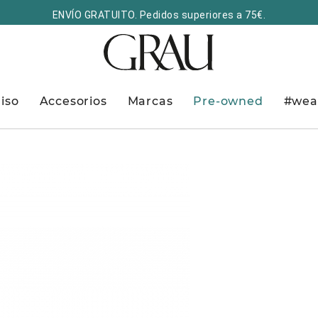
ENVÍO GRATUITO. Pedidos superiores a 75€.
iso
Accesorios
Marcas
Pre-owned
#wea