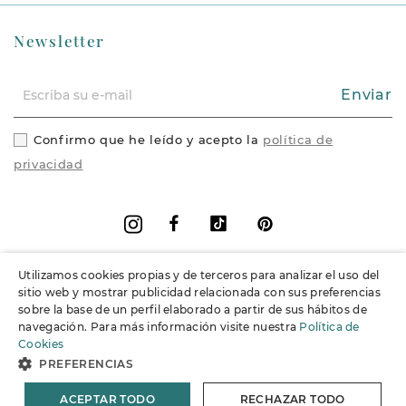
Newsletter
Enviar
Confirmo que he leído y acepto la
política de
privacidad
Facebook
Vimeo
Pinterest
Instagram
Utilizamos cookies propias y de terceros para analizar el uso del
+
Información
sitio web y mostrar publicidad relacionada con sus preferencias
sobre la base de un perfil elaborado a partir de sus hábitos de
navegación. Para más información visite nuestra
Política de
+
Soporte
Cookies
PREFERENCIAS
© 2026 Joieria Grau.
España. Todos los derechos reservados.
ACEPTAR TODO
RECHAZAR TODO