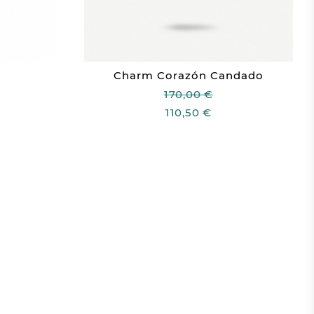
s
Charm Corazón Candado
170,00 €
110,50 €