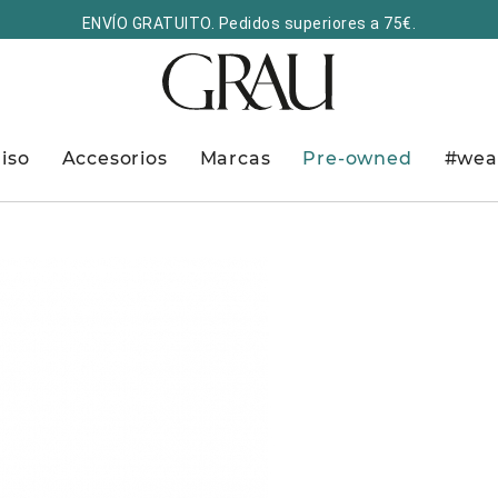
ENVÍO GRATUITO. Pedidos superiores a 75€.
iso
Accesorios
Marcas
Pre-owned
#wea