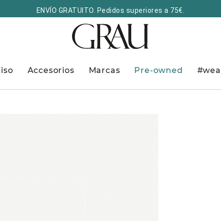
ENVÍO GRATUITO. Pedidos superiores a 75€.
iso
Accesorios
Marcas
Pre-owned
#wea