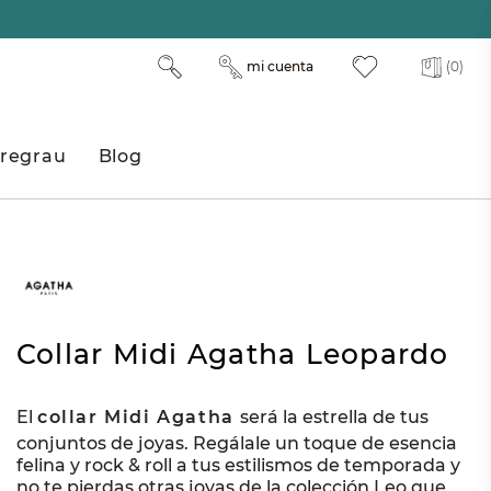
mi cuenta
(0)
regrau
Blog
Collar Midi Agatha Leopardo
El
collar Midi Agatha
será la estrella de tus
conjuntos de joyas. Regálale un toque de esencia
felina y rock & roll a tus estilismos de temporada y
no te pierdas otras joyas de la colección Leo que