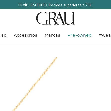
ENVÍO GRATUITO. Pedidos superiores a 75€.
iso
Accesorios
Marcas
Pre-owned
#wea