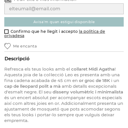
avisa'm quan estigui disponible
Confirmo que he llegit i accepto
la política de
privadesa
Me encanta
Descripció
Refresca els teus looks amb el
collaret Midi Agatha
!
Aquesta joia de la col·lecció Leo es presenta amb una
fina cadena acabada de 45 cm en
or groc de 18K
i un
cap de lleopard polit a mà
amb detalls excepcionals
d'esmalt negre. El seu
disseny volumètric i minimalista
és un encert absolut per acompanyar escots especials
així com altres joies en or. Addicionalment presenta un
ajustament de mosquetó que pots acomodar segons
els teus looks i portar-lo sempre que vulguis deixar
empremta.