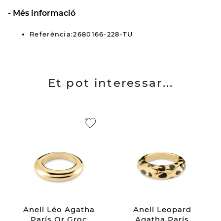
Més informació
Referència:2680166-228-TU
Et pot interessar...
Anell Léo Agatha
Anell Leopard
París Or Groc
Agatha París