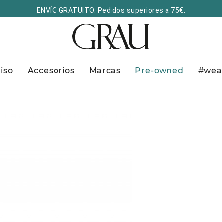
ENVÍO GRATUITO. Pedidos superiores a 75€.
iso
Accesorios
Marcas
Pre-owned
#wea