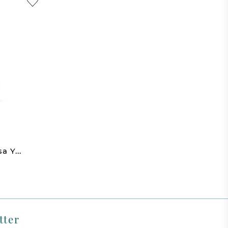
a Y...
tter