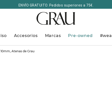
ENVÍO GRATUITO. Pedidos superiores a 75€.
iso
Accesorios
Marcas
Pre-owned
#wea
e 10mm, Atenas de Grau