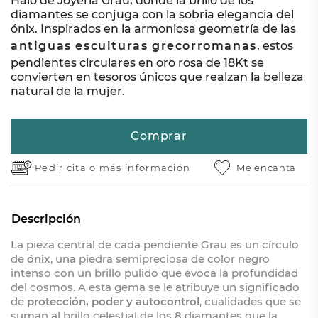
Halo de Joyería Grau, donde la brillo de los
diamantes se conjuga con la sobria elegancia del
ónix. Inspirados en la armoniosa geometría de las
antiguas esculturas grecorromanas
, estos
pendientes circulares en oro rosa de 18Kt se
convierten en tesoros únicos que realzan la belleza
natural de la mujer.
Comprar
Pedir cita o
más información
Me encanta
Descripción
La pieza central de cada pendiente Grau es un círculo
de
ónix
, una piedra semipreciosa de color negro
intenso con un brillo pulido que evoca la profundidad
del cosmos. A esta gema se le atribuye un significado
de
protección, poder y autocontrol
, cualidades que se
suman al brillo celestial de los 8 diamantes que la