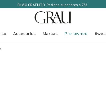
ENVÍO GRATUITO. Pedidos superiores a 75€.
iso
Accesorios
Marcas
Pre-owned
#wea
a