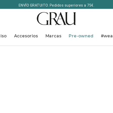
ENVÍO GRATUITO. Pedidos superiores a 75€.
iso
Accesorios
Marcas
Pre-owned
#wea