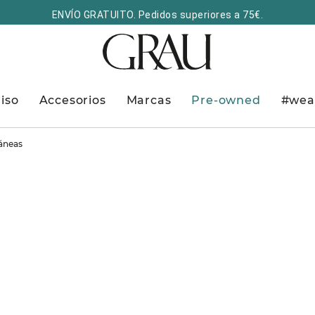
ENVÍO GRATUITO. Pedidos superiores a 75€.
iso
Accesorios
Marcas
Pre-owned
#wea
áneas