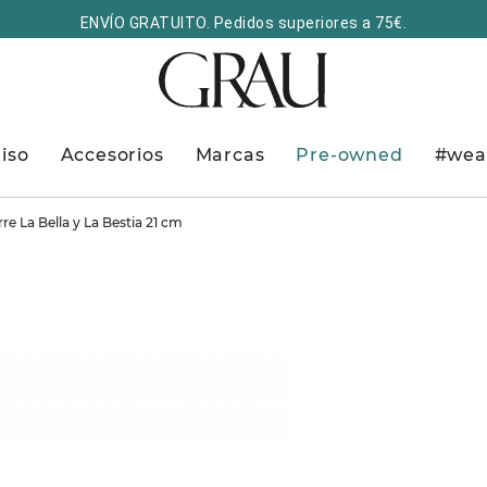
ENVÍO GRATUITO. Pedidos superiores a 75€.
iso
Accesorios
Marcas
Pre-owned
#wea
re La Bella y La Bestia 21 cm