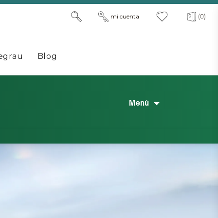
mi cuenta
(0)
egrau
Blog
Menú