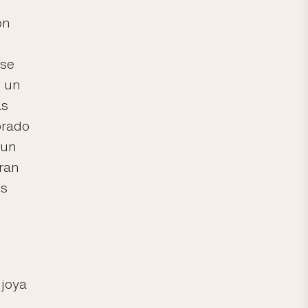
ón
 se
o un
ás
brado
 un
Gran
os
 joya