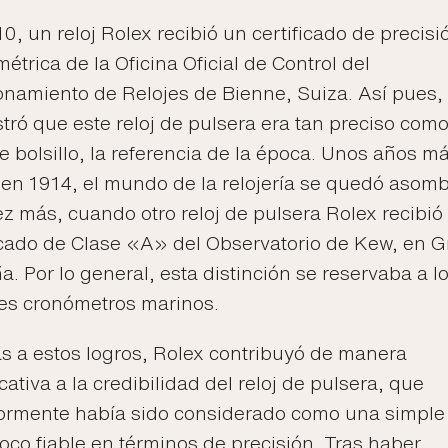
0, un reloj Rolex recibió un certificado de precisi
étrica de la Oficina Oficial de Control del
namiento de Relojes de Bienne, Suiza. Así pues,
ró que este reloj de pulsera era tan preciso com
de bolsillo, la referencia de la época. Unos años m
 en 1914, el mundo de la relojería se quedó asom
z más, cuando otro reloj de pulsera Rolex recibió
icado de Clase «A» del Observatorio de Kew, en 
a. Por lo general, esta distinción se reservaba a l
es cronómetros marinos.
s a estos logros, Rolex contribuyó de manera
icativa a la credibilidad del reloj de pulsera, que
iormente había sido considerado como una simple
co fiable en términos de precisión. Tras haber