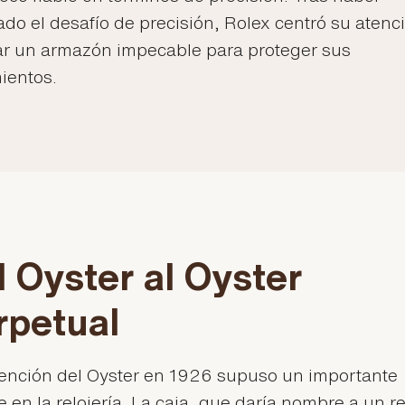
do el desafío de precisión, Rolex centró su atenc
ar un armazón impecable para proteger sus
ientos.
l Oyster al Oyster
rpetual
vención del Oyster en 1926 supuso un importante
 en la relojería. La caja, que daría nombre a un re