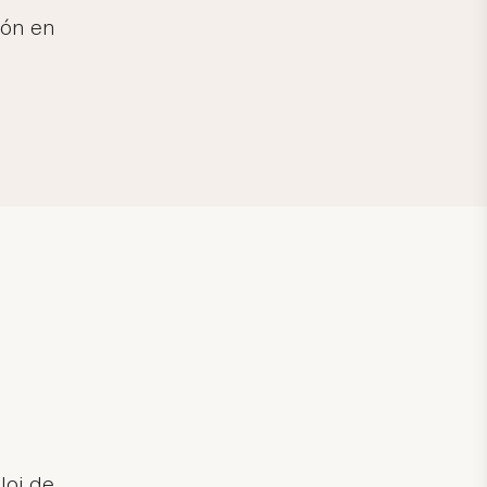
ión en
loj de