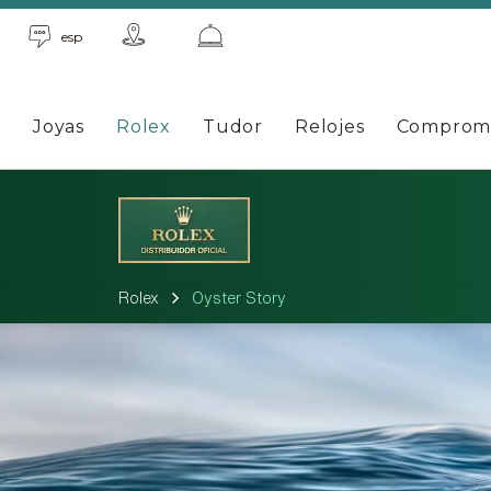
esp
Joyas
Rolex
Tudor
Relojes
Comprom
Rolex
Oyster Story