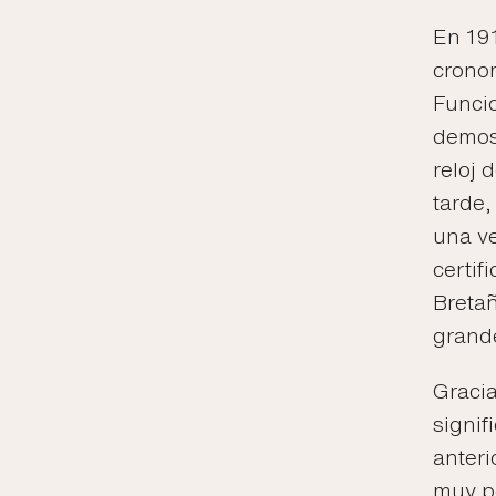
En 191
cronom
Funcio
demost
reloj 
tarde,
una ve
certif
Bretañ
grand
Gracia
signif
anter
muy po