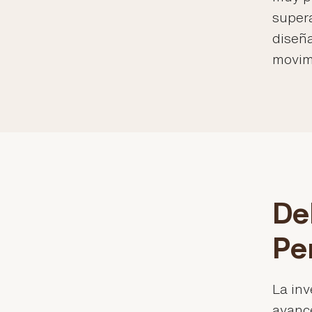
supera
diseñ
movim
De
Pe
La in
avance