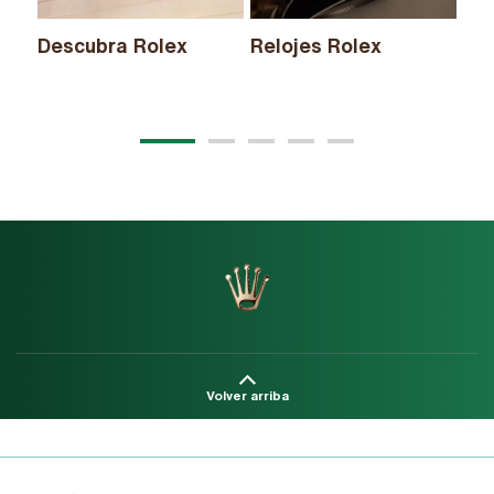
Descubra Rolex
Relojes Rolex
Nu
20
Volver arriba