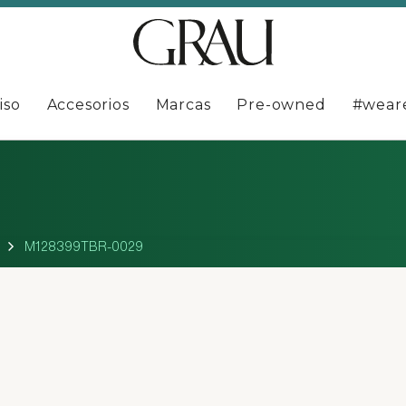
iso
Accesorios
Marcas
Pre-owned
#wear
M128399TBR-0029