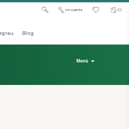
mi cuenta
(0)
egrau
Blog
Menú