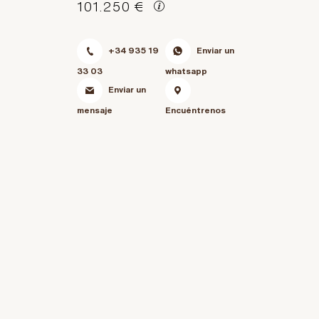
101.250 €
+34 935 19
Enviar un
33 03
whatsapp
Enviar un
mensaje
Encuéntrenos