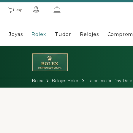
esp
Joyas
Rolex
Tudor
Relojes
Comprom
Rolex
Relojes Rolex
La colección Day-Date