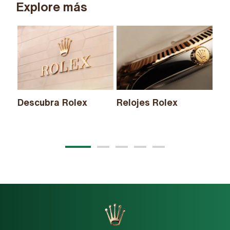
Explore más
Descubra Rolex
Relojes Rolex
Nu
20