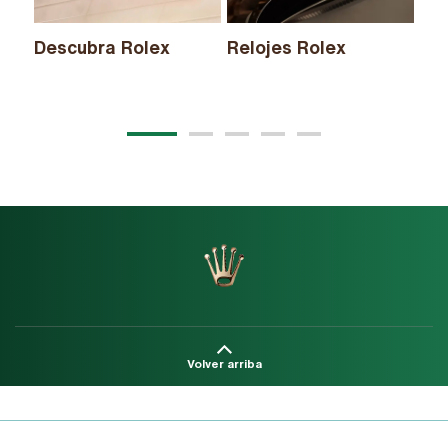
Descubra Rolex
Relojes Rolex
Nu
20
Volver arriba