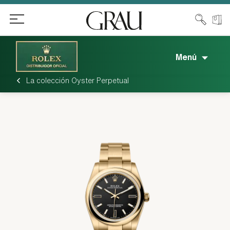
Menú
La colección Oyster Perpetual