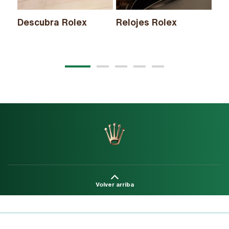
Descubra Rolex
Relojes Rolex
Nu
20
Volver arriba