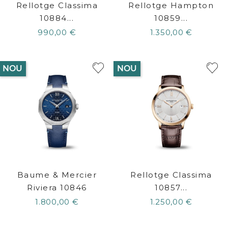
Rellotge Classima
Rellotge Hampton
10884...
10859...
990,00 €
1.350,00 €
NOU
NOU
Baume & Mercier
Rellotge Classima
Riviera 10846
10857...
1.800,00 €
1.250,00 €