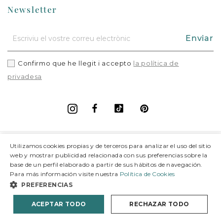
Newsletter
Enviar
Confirmo que he llegit i accepto
la política de
privadesa
Facebook
Vimeo
Pinterest
Instagram
+
Informació
Utilizamos cookies propias y de terceros para analizar el uso del sitio
web y mostrar publicidad relacionada con sus preferencias sobre la
base de un perfil elaborado a partir de sus hábitos de navegación.
+
Suport
Para más información visite nuestra
Política de Cookies
PREFERENCIAS
© 2026 Joieria Grau.
Tots els drets reservats.
ACEPTAR TODO
RECHAZAR TODO