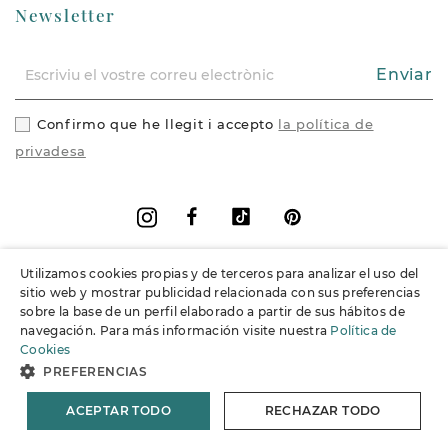
Newsletter
Enviar
Confirmo que he llegit i accepto
la política de
privadesa
Facebook
Vimeo
Pinterest
Instagram
Utilizamos cookies propias y de terceros para analizar el uso del
+
Informació
sitio web y mostrar publicidad relacionada con sus preferencias
sobre la base de un perfil elaborado a partir de sus hábitos de
navegación. Para más información visite nuestra
Política de
+
Suport
Cookies
PREFERENCIAS
© 2026 Joieria Grau.
Tots els drets reservats.
ACEPTAR TODO
RECHAZAR TODO