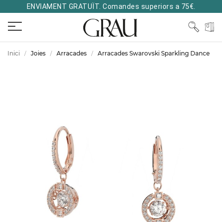
ENVIAMENT GRATUÏT. Comandes superiors a 75€.
Inici
Joies
Arracades
Arracades Swarovski Sparkling Dance