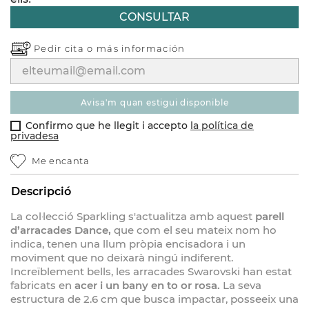
CONSULTAR
Pedir cita o
más información
avisa'm quan estigui disponible
Confirmo que he llegit i accepto
la política de
privadesa
Me encanta
Descripció
La col·lecció Sparkling s'actualitza amb aquest
parell
d’arracades Dance,
que com el seu mateix nom ho
indica, tenen una llum pròpia encisadora i un
moviment que no deixarà ningú indiferent.
Increïblement bells, les arracades Swarovski han estat
fabricats en
acer i un bany en to or rosa.
La seva
estructura de 2.6 cm que busca impactar, posseeix una