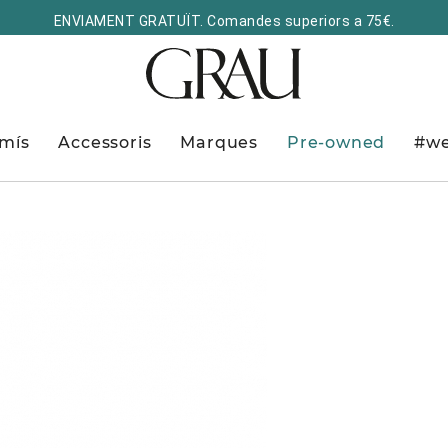
ENVIAMENT GRATUÏT. Comandes superiors a 75€.
mís
Accessoris
Marques
Pre-owned
#we