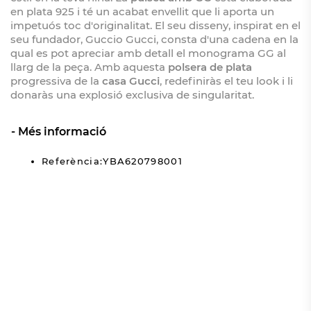
en plata 925 i té un acabat envellit que li aporta un
impetuós toc d'originalitat. El seu disseny, inspirat en el
seu fundador, Guccio Gucci, consta d'una cadena en la
qual es pot apreciar amb detall el monograma GG al
llarg de la peça. Amb aquesta
polsera de plata
progressiva de la
casa Gucci
, redefiniràs el teu look i li
donaràs una explosió exclusiva de singularitat.
Més informació
Referència:YBA620798001