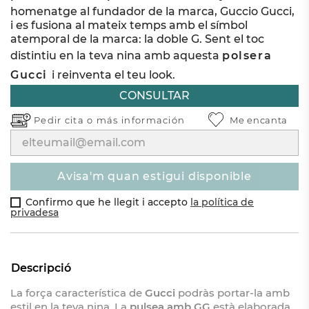
homenatge al fundador de la marca, Guccio Gucci,
i es fusiona al mateix temps amb el símbol
atemporal de la marca: la doble G. Sent el toc
distintiu en la teva nina amb aquesta
polsera
Gucci
i reinventa el teu look.
CONSULTAR
Pedir cita o
más información
Me encanta
avisa'm quan estigui disponible
Confirmo que he llegit i accepto
la política de
privadesa
Descripció
La força característica de
Gucci
podràs portar-la amb
estil en la teva nina. La
pulsea amb GG
està elaborada