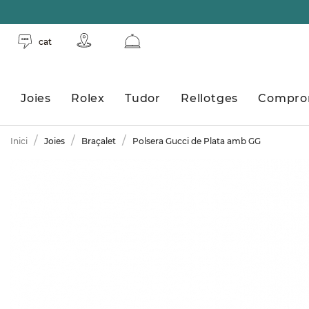
cat
Joies
Rolex
Tudor
Rellotges
Compro
Inici
Joies
Braçalet
Polsera Gucci de Plata amb GG