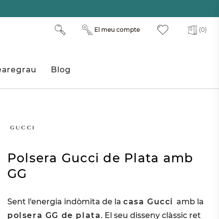
El meu compte
(0)
aregrau
Blog
Polsera Gucci de Plata amb
GG
Sent l'energia indòmita de la
casa Gucci
amb la
polsera GG de plata
. El seu disseny clàssic ret