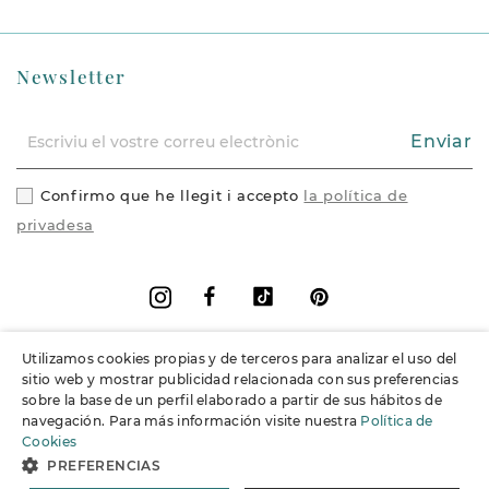
Newsletter
Enviar
Confirmo que he llegit i accepto
la política de
privadesa
Facebook
Vimeo
Pinterest
Instagram
Utilizamos cookies propias y de terceros para analizar el uso del
+
Informació
sitio web y mostrar publicidad relacionada con sus preferencias
sobre la base de un perfil elaborado a partir de sus hábitos de
navegación. Para más información visite nuestra
Política de
+
Suport
Cookies
PREFERENCIAS