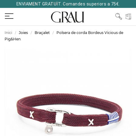
ENVIAMENT GRATUÏT. Comandes superiors a 75€.
Inici
Joies
Braçalet
Polsera de corda Bordeus Vicious de
Pig&Hen