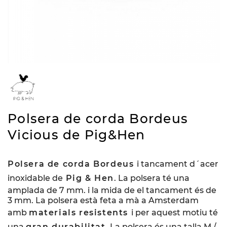
Polsera de corda Bordeus
Vicious de Pig&Hen
Polsera de corda Bordeus
i tancament d´acer
inoxidable de
Pig & Hen
. La polsera té una
amplada de 7 mm. i la mida de el tancament és de
3 mm. La polsera està feta a mà a Amsterdam
amb
materials resistents
i per aquest motiu té
una
gran durabilitat
. La polsera és una talla M /