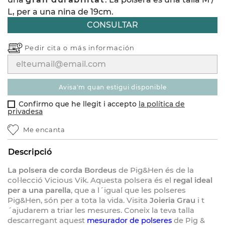
L, per a una nina de 19cm.
CONSULTAR
Pedir cita o
más información
avisa'm quan estigui disponible
Confirmo que he llegit i accepto
la política de
privadesa
Me encanta
Descripció
La polsera de corda Bordeus
de Pig&Hen és de la
col·lecció Vicious Vik. Aquesta polsera és el
regal ideal
per a una parella
, que a l´igual que les polseres
Pig&Hen, són per a tota la vida. Visita
Joieria Grau
i t
´ajudarem a triar les mesures.
Coneix la teva talla
descarregant aquest
mesurador de polseres
de Pig &