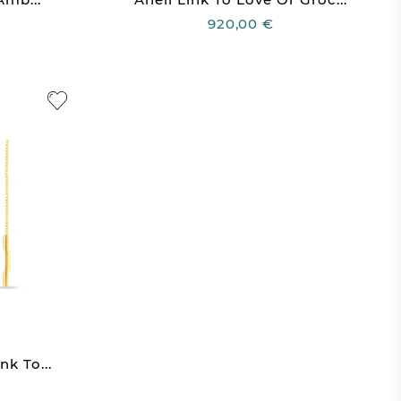
920,00 €
k To...