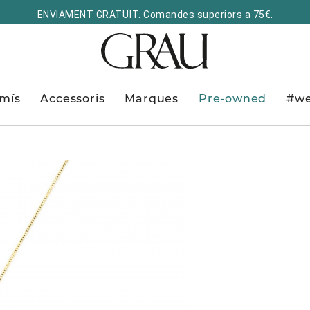
ENVIAMENT GRATUÏT. Comandes superiors a 75€.
mís
Accessoris
Marques
Pre-owned
#we