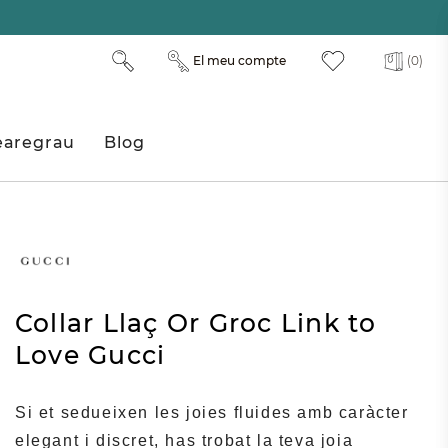
El meu compte
(0)
aregrau
Blog
Collar Llaç Or Groc Link to
Love Gucci
Si et sedueixen les joies fluides amb caràcter
elegant i discret, has trobat la teva joia