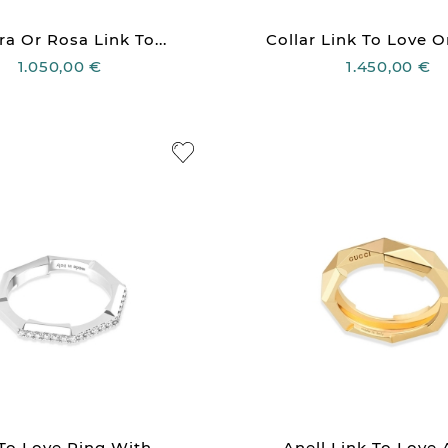
ra Or Rosa Link To...
Collar Link To Love Or
1.050,00 €
1.450,00 €
To Love Ring With...
Anell Link To Love 