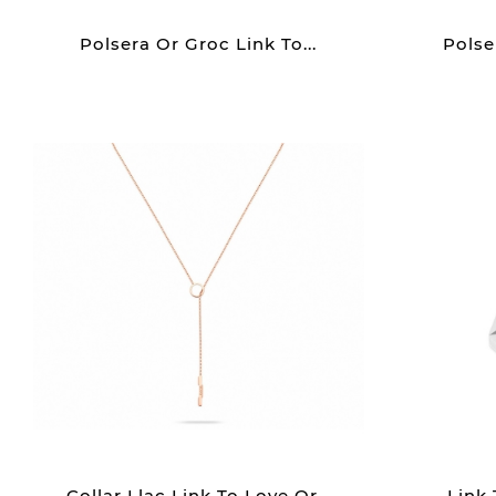
Polsera Or Groc Link To...
Polse
Collar Llaç Link To Love Or...
Link 