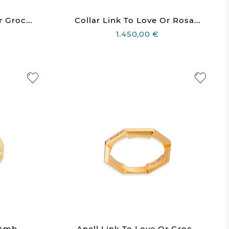
 Groc...
Collar Link To Love Or Rosa...
1.450,00 €
Amb...
Anell Link To Love Or Groc...