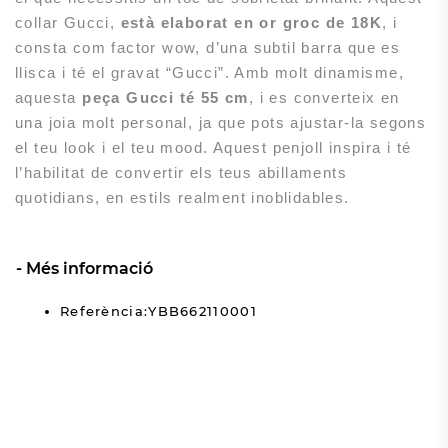
collar Gucci,
està elaborat en or groc de 18K
, i
consta com factor wow, d’una subtil barra que es
llisca i té el gravat “Gucci”. Amb molt dinamisme,
aquesta
peça Gucci té 55 cm
, i es converteix en
una joia molt personal, ja que pots ajustar-la segons
el teu look i el teu mood. Aquest penjoll inspira i té
l’habilitat de convertir els teus abillaments
quotidians, en estils realment inoblidables.
Més informació
Referència:YBB662110001