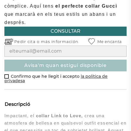
còmplice. Aquí tens
el perfecte collar Gucci
que marcarà en els teus estils un abans i un
després.
CONSULTAR
Pedir cita o
más información
Me encanta
avisa'm quan estigui disponible
Confirmo que he llegit i accepto
la política de
privadesa
Descripció
Impactant, el
collar Link to Love,
crea una
atmosfera de bellesa en qualsevol outfit essencial en
el que necessitis un toc de sobrietat brillant. Aquest