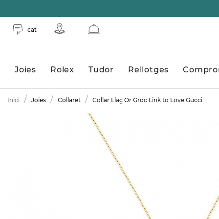
cat
Joies
Rolex
Tudor
Rellotges
Compro
Inici
Joies
Collaret
Collar Llaç Or Groc Link to Love Gucci