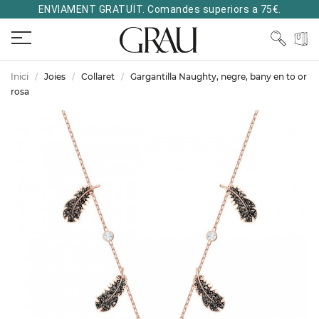
ENVIAMENT GRATUÏT. Comandes superiors a 75€.
Inici
Joies
Collaret
Gargantilla Naughty, negre, bany en to or
rosa