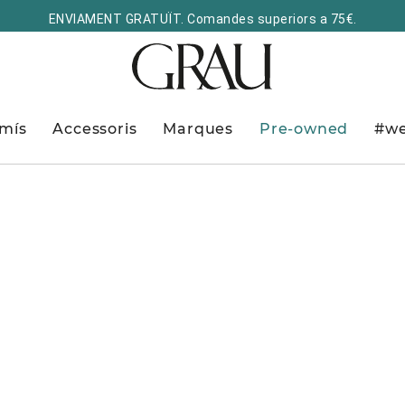
ENVIAMENT GRATUÏT. Comandes superiors a 75€.
mís
Accessoris
Marques
Pre-owned
#we