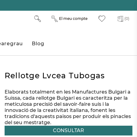
El meu compte
(0)
aregrau
Blog
Rellotge Lvcea Tubogas
Elaborats totalment en les Manufactures Bulgari a
Suïssa, cada rellotge Bulgari es caracteritza per la
meticulosa precisió del savoir-faire suís i la
innovació de la creativitat italiana, fonent les
tradicions d'aquests països per produir els pinacles
del seu mestratge.
CONSULTAR