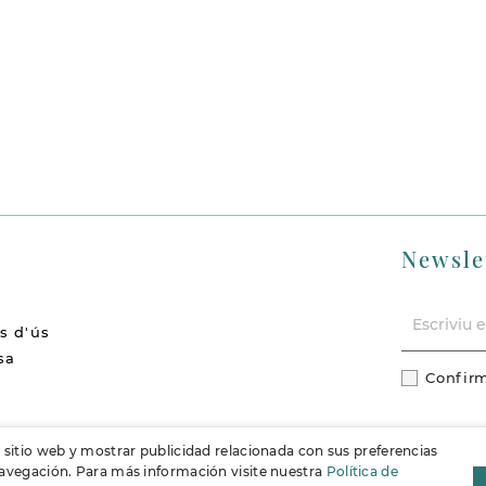
Newsle
s d'ús
sa
Confirm
cions
l sitio web y mostrar publicidad relacionada con sus preferencias
 navegación. Para más información visite nuestra
Política de
F
Instag