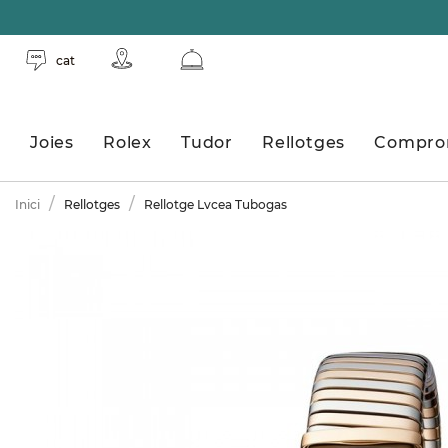
cat
Joies
Rolex
Tudor
Rellotges
Compro
Inici
Rellotges
Rellotge Lvcea Tubogas