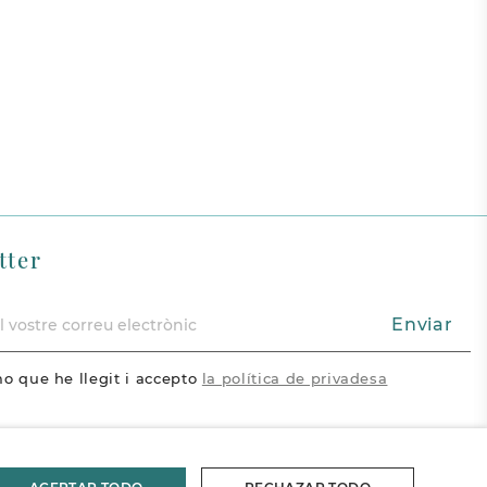
tter
Enviar
o que he llegit i accepto
la política de privadesa
acebook
Vimeo
Pinterest
ram