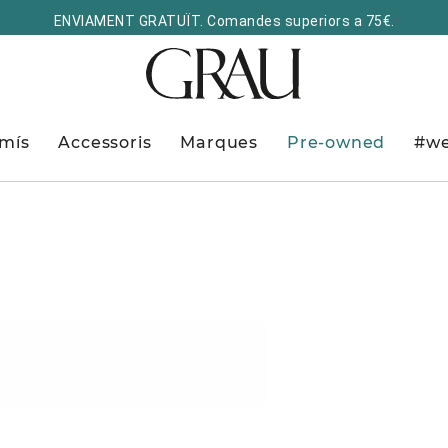
ENVIAMENT GRATUÏT. Comandes superiors a 75€.
mís
Accessoris
Marques
Pre-owned
#we