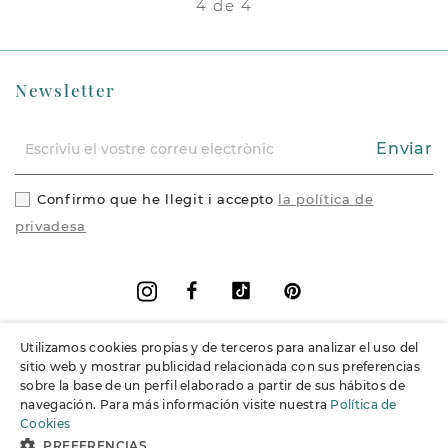
4 de 4
Newsletter
Enviar
Confirmo que he llegit i accepto
la política de
privadesa
Facebook
Vimeo
Pinterest
Instagram
Utilizamos cookies propias y de terceros para analizar el uso del
+
Informació
sitio web y mostrar publicidad relacionada con sus preferencias
sobre la base de un perfil elaborado a partir de sus hábitos de
navegación. Para más información visite nuestra
Política de
+
Suport
Cookies
PREFERENCIAS