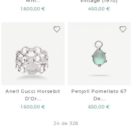
Mm...
Vintage (1970)
1.600,00 €
450,00 €
Anell Gucci Horsebit
Penjoll Pomellato 67
D’Or...
De...
1.600,00 €
650,00 €
24 de 328