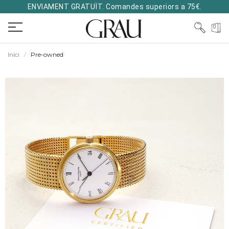
ENVIAMENT GRATUÏT. Comandes superiors a 75€.
Inici
Pre-owned