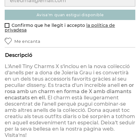
avisa'm quan estigui disponible
Confirmo que he llegit i accepto
la política de
privadesa
Me encanta
Descripció
L'Anell Tiny Charms X s'inclou en la nova col·lecció
d'anells per a dona de Joieria Grau i es convertirà
en un dels teus accessoris favorits gràcies al seu
peculiar disseny. Es tracta d'un increïble anell
en or
rosa amb un charm en forma de X amb diamants
encastats en ell.
El charm està lleugerament
descentrat de l'anell perquè pugui combinar-se
amb altres anells de la col·lecció. Dona aquest toc
creatiu als teus outfits diaris o bé sorprèn a tothom
en aquell esdeveniment tan especial. Deixa't seduir
per la seva bellesa en la nostra pàgina web.
Visita'ns!