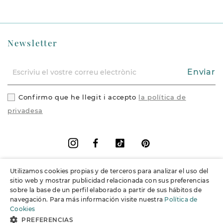
Newsletter
Enviar
Confirmo que he llegit i accepto
la política de
privadesa
Facebook
Vimeo
Pinterest
Instagram
Utilizamos cookies propias y de terceros para analizar el uso del
+
Informació
sitio web y mostrar publicidad relacionada con sus preferencias
sobre la base de un perfil elaborado a partir de sus hábitos de
navegación. Para más información visite nuestra
Política de
+
Suport
Cookies
PREFERENCIAS