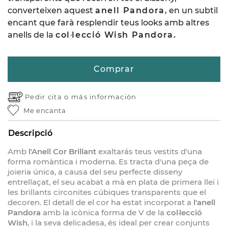
converteixen aquest
anell Pandora
, en un subtil
encant que farà resplendir teus looks amb altres
anells de la
col·lecció Wish Pandora.
Comprar
Pedir cita o
más información
Me encanta
Descripció
Amb
l'Anell Cor Brillant
exaltarás teus vestits d'una
forma romàntica i moderna. Es tracta d'una peça de
joieria única, a causa del seu perfecte disseny
entrellaçat, el seu acabat a mà en plata de primera llei i
les brillants circonites cúbiques transparents que el
decoren. El detall de el cor ha estat incorporat a
l'anell
Pandora
amb la icònica forma de V de la
col·lecció
Wish
, i la seva delicadesa, és ideal per crear conjunts